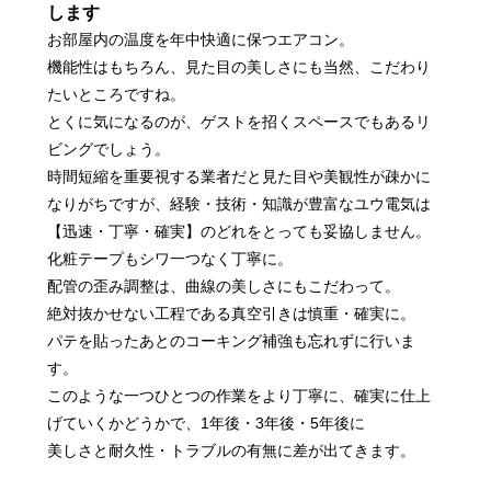
します
お部屋内の温度を年中快適に保つエアコン。
機能性はもちろん、見た目の美しさにも当然、こだわり
たいところですね。
とくに気になるのが、ゲストを招くスペースでもあるリ
ビングでしょう。
時間短縮を重要視する業者だと見た目や美観性が疎かに
なりがちですが、経験・技術・知識が豊富なユウ電気は
【迅速・丁寧・確実】のどれをとっても妥協しません。
化粧テープもシワ一つなく丁寧に。
配管の歪み調整は、曲線の美しさにもこだわって。
絶対抜かせない工程である真空引きは慎重・確実に。
パテを貼ったあとのコーキング補強も忘れずに行いま
す。
このような一つひとつの作業をより丁寧に、確実に仕上
げていくかどうかで、1年後・3年後・5年後に
美しさと耐久性・トラブルの有無に差が出てきます。